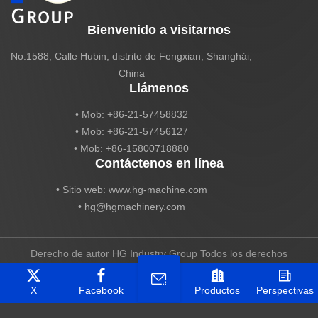
Bienvenido a visitarnos
No.1588, Calle Hubin, distrito de Fengxian, Shanghái,
China
Llámenos
• Mob: +86-21-57458832
• Mob: +86-21-57456127
• Mob: +86-15800718880
Contáctenos en línea
• Sitio web: www.hg-machine.com
•
hg@hgmachinery.com
Derecho de autor HG Industry Group Todos los derechos
reservados
Technical Support ：
Smart Cloud
X
Facebook
Productos
Perspectivas