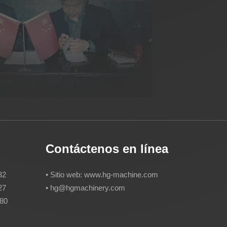
Contáctenos en línea
32
• Sitio web: www.hg-machine.com
27
•
hg@hgmachinery.com
880