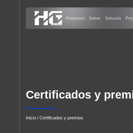
Menú
Productos
Sobre
Inicio
Productos
Sobre
Solución
Certificados y prem
Proyectos
Inicio
/
Certificados y premios
Perspectivas