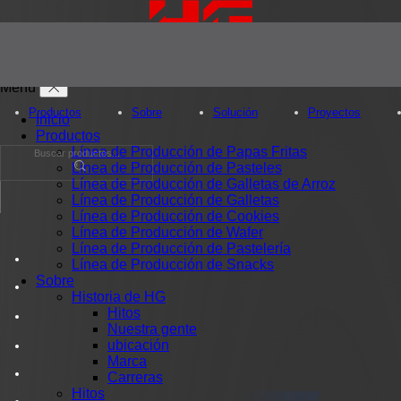
Menú
Menú
Inicio
Productos
Productos
Sobre
Solución
Pr
Línea de Producción de Papas Fritas
Línea de Producción de Pasteles
Línea de Producción de Galletas de Arroz
Línea de Producción de Galletas
Línea de Producción de Cookies
Línea de Producción de Wafer
Línea de Producción de Pastelería
Línea de Producción de Snacks
Sobre
Historia de HG
Hitos
Nuestra gente
ubicación
Marca
Carreras
Hitos