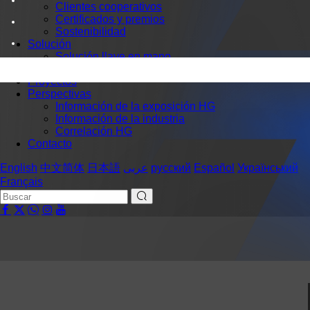
Clientes cooperativos
Certificados y premios
Sostenibilidad
Solución
Solución llave en mano
Atención al cliente
Proyectos
Perspectivas
Información de la exposición HG
Información de la industria
Correlación HG
Contacto
English
中文简体
日本語
عربى
русский
Español
Український
Français