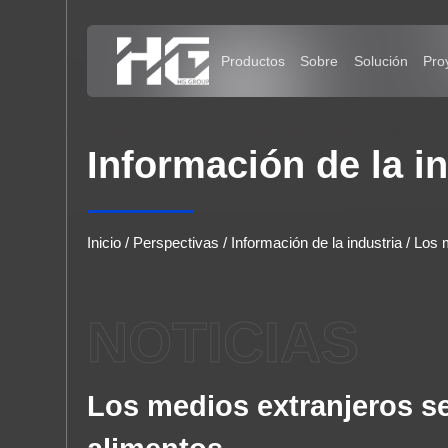
Menú
Productos
Sobre
Inicio
Información de la i
Productos
Sobre
Inicio
/
Perspectivas
/
Información de la industria
/
Los 
Solución
NOTICIAS
Proyectos
Los medios extranjeros s
Perspectivas