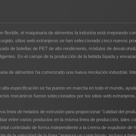
n flexible, el
maquinaria de alimentos
la industria está mejorando co
surgido. sitios web extranjeros se han seleccionado cinco nuevos pro
do de botellas de PET de alto rendimiento, módulos de desalcoholiza
igentes. En el campo de la producción de la bebida líquida y envasad
naria de alimentos ha comenzado una nueva revolución industrial. Inte
 alta especificación se ha puesto en marcha en todo el mundo, ayuda
ctos mecánicos fueron seleccionados por los sitios web extranjeros.
a línea de helados de extrusión para proporcionar "calidad del prod
biar entre varios productos en la misma línea de producción, tales 
izontal controlado de forma independiente a la crema de expulsión de h
 de la velocidad de la línea "asegura un corte limpio, incluso a baja