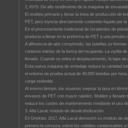
2, KHS: De alto rendimiento de la máquina de envasad
El moldeo primario y llenar la línea de producción de b
PET, pero inyecta directamente contenido líquido por l
En el procesamiento tradicional de recipientes de plásti
producto a llenar en la preforma de PET a una presión d
A diferencia de aire comprimido, las botellas se forman a
contorno interior de la forma del recipiente. La varilla 
llenado. Cuando se retira el desplazamiento, la tapa alc
Esta nueva máquina de embalaje reduce la cantidad tota
el entorno de prueba actual de 40.000 botellas por hor
carga estándar.
Al mismo tiempo, los usuarios mejorar la tasa en térmi
envases de PET con mayor rapidez. Moldeo y llenado 
reduce los costes de mantenimiento mediante el uso d
3. Alfa Laval: módulo de desalcoholización
En Drinktec 2017, Alfa Laval demostró su módulo de de
primero la cerveza, volvió los volátiles condensables a 